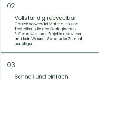
02
Vollständig recycelbar
Gablok verwendet Materialien und
Techniken, die den ökologischen
Fußabdruck Ihres Projekts reduzieren
und kein Wasser, Sand oder Zement
benötigen.
03
Schnell und einfach
Gablok bietet eine schnelle und
einfache Installation, die Sie selbst
oder durch Gablok-zertifiziertes
Personal durchführen können.
04
Anpassungsfähig
Gablok fügt sich nahtlos in jedes