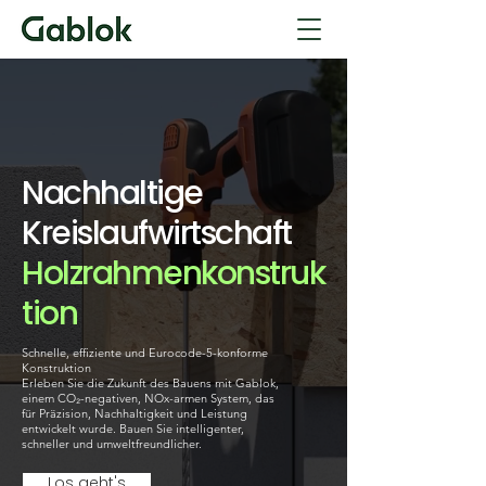
Nachhaltige
Kreislaufwirtschaft
Holzrahmenkonstruk
tion
Schnelle, effiziente und Eurocode-5-konforme
Konstruktion
Erleben Sie die Zukunft des Bauens mit Gablok,
einem CO₂-negativen, NOx-armen System, das
für Präzision, Nachhaltigkeit und Leistung
entwickelt wurde. Bauen Sie intelligenter,
schneller und umweltfreundlicher.
Los geht's