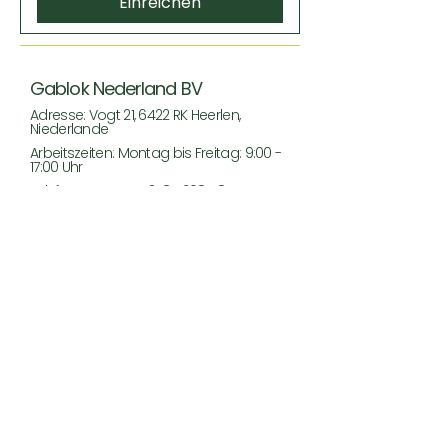
Einreichen
Gablok Nederland BV
Adresse: Vogt 21, 6422 RK Heerlen,
Niederlande
Arbeitszeiten: Montag bis Freitag: 9:00 -
17:00 Uhr
Telefonnummer:
+31 85 2084 877
E-Mail:
info@gablok-nederland.nl
Gablok Deutschland GmbH
Adresse: Josef-Melchers-Straße 1, D –
52525 Heinsberg, Deutschland
Arbeitszeiten: Montag bis Freitag: 9:00 -
17:00 Uhr
Telefonnummer:
+49 2452 860 488 1
E-Mail:
info@gablok-deutschland.de