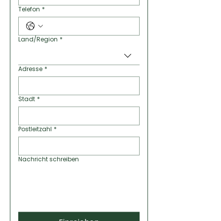
Telefon
*
Land/Region
*
Mehrzeilige Adresse
Adresse
*
Stadt
*
Postleitzahl
*
Nachricht schreiben