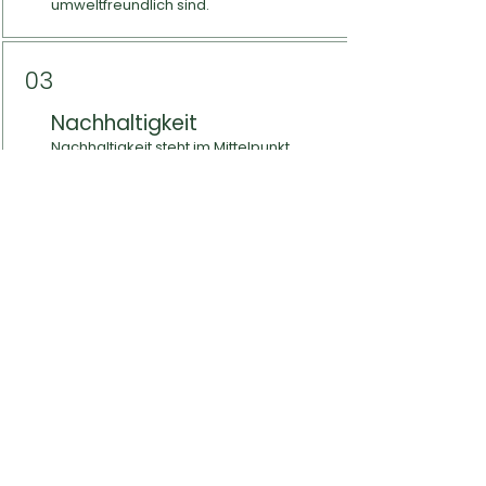
umweltfreundlich sind.
03
Nachhaltigkeit
Nachhaltigkeit steht im Mittelpunkt
all unseres Handelns. Unsere
Lösungen reduzieren nicht nur die
Umweltbelastung, sondern fördern
auch Wirtschaftswachstum und
sozialen Fortschritt.
04
Kreisförmiger Anflug
Unser Ansatz ist von Grund auf
zirkulär. Wir glauben an die
Schließung des Kreislaufs und die
Umwandlung von Abfallströmen in
wertvolle Ressourcen durch
nachhaltige Prozesse.