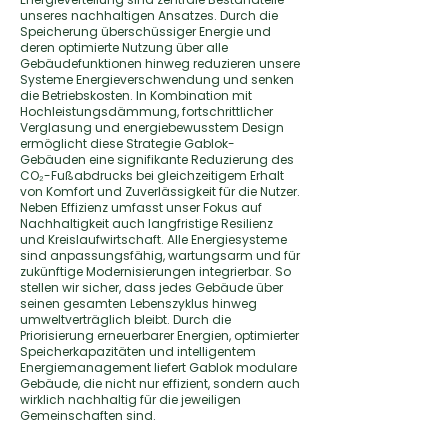
unseres nachhaltigen Ansatzes. Durch die
Speicherung überschüssiger Energie und
deren optimierte Nutzung über alle
Gebäudefunktionen hinweg reduzieren unsere
Systeme Energieverschwendung und senken
die Betriebskosten. In Kombination mit
Hochleistungsdämmung, fortschrittlicher
Verglasung und energiebewusstem Design
ermöglicht diese Strategie Gablok-
Gebäuden eine signifikante Reduzierung des
CO₂-Fußabdrucks bei gleichzeitigem Erhalt
von Komfort und Zuverlässigkeit für die Nutzer.
Neben Effizienz umfasst unser Fokus auf
Nachhaltigkeit auch langfristige Resilienz
und Kreislaufwirtschaft. Alle Energiesysteme
sind anpassungsfähig, wartungsarm und für
zukünftige Modernisierungen integrierbar. So
stellen wir sicher, dass jedes Gebäude über
seinen gesamten Lebenszyklus hinweg
umweltverträglich bleibt. Durch die
Priorisierung erneuerbarer Energien, optimierter
Speicherkapazitäten und intelligentem
Energiemanagement liefert Gablok modulare
Gebäude, die nicht nur effizient, sondern auch
wirklich nachhaltig für die jeweiligen
Gemeinschaften sind.