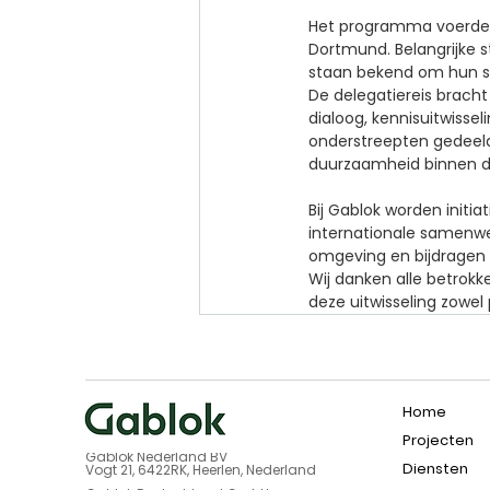
Het programma voerde d
Dortmund. Belangrijke s
staan bekend om hun st
De delegatiereis brach
dialoog, kennisuitwiss
onderstreepten gedeeld
duurzaamheid binnen d
Bij Gablok worden initi
internationale samenwe
omgeving en bijdragen 
Wij danken alle betrokk
deze uitwisseling zowel
Home
Projecten
Gablok Nederland BV
Diensten
Vogt 21, 6422RK, Heerlen, Nederland