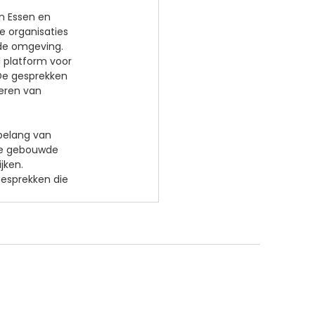
n Essen en 
e organisaties 
wde omgeving.
 platform voor 
De gesprekken 
eren van 
 belang van 
de gebouwde 
jken.
gesprekken die 