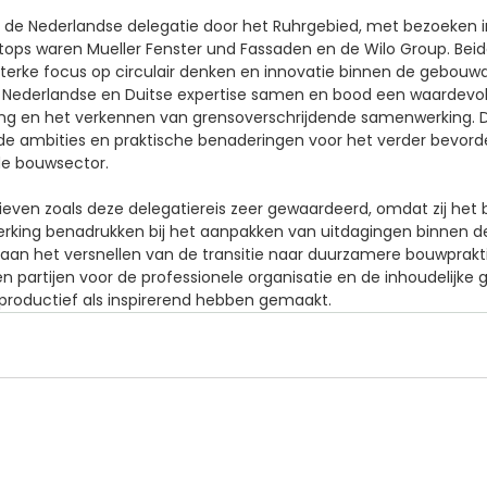
e Nederlandse delegatie door het Ruhrgebied, met bezoeken i
tops waren Mueller Fenster und Fassaden en de Wilo Group. Beid
erke focus op circulair denken en innovatie binnen de gebou
t Nederlandse en Duitse expertise samen en bood een waardevol
eling en het verkennen van grensoverschrijdende samenwerking. 
e ambities en praktische benaderingen voor het verder bevord
e bouwsector.
atieven zoals deze delegatiereis zeer gewaardeerd, omdat zij het
rking benadrukken bij het aanpakken van uitdagingen binnen 
aan het versnellen van de transitie naar duurzamere bouwprakti
en partijen voor de professionele organisatie en de inhoudelijke 
 productief als inspirerend hebben gemaakt.