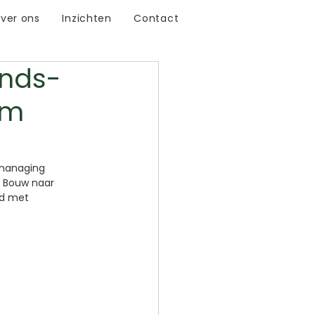
ver ons
Inzichten
Contact
ands-
am
managing 
 Bouw naar 
nd met 