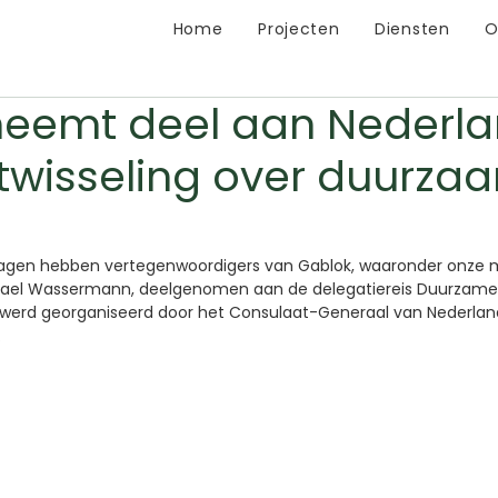
Home
Projecten
Diensten
O
neemt deel aan Nederl
itwisseling over duurza
dagen hebben vertegenwoordigers van Gablok, waaronder onze 
ichael Wassermann, deelgenomen aan de delegatiereis Duurzame
e werd georganiseerd door het Consulaat-Generaal van Nederla
.